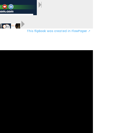
This flipbook was created in FlowPaper ↗