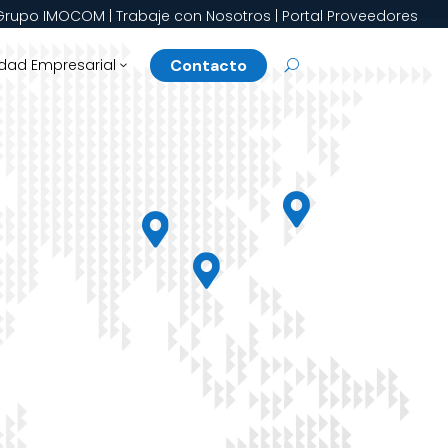
Grupo IMOCOM
|
Trabaje con Nosotros
|
Portal Proveedores
Contacto
dad Empresarial
3
U


