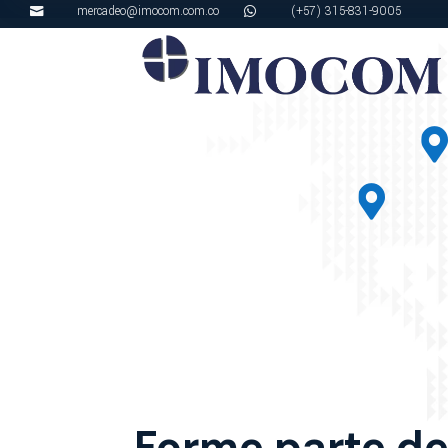
mercadeo@imocom.com.co
(+57) 315-831-9005



Forme parte de