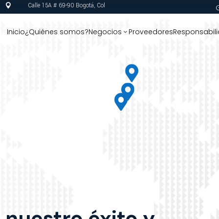
Calle 15A # 69-90 Bogotá, Col

Inicio
¿Quiénes somos?
Negocios
Proveedores
Responsabili
3




 nuestro éxito y